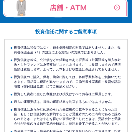
投資信託に関するご留意事項
投資信託は預金ではなく、預金保険制度の対象ではありません。また、投
資者保護基金（※）の規定による支払いの対象ではありません。
投資信託は株式、公社債などの値動きのある証券等（外国証券を組入れ対
象としたファンドは為替変動リスクもあります。）に投資しますので基準
価額は変動します。よって、元本および収益金は保証されておりません。
投資信託のご購入、保有、換金に際しては、各種手数料等をご負担いただ
きます。商品毎に費用が異なりますので、目論見書補完書面・投資信託説
明書（交付目論見書）にてご確認ください。
投資した資産に生じた利益および損失はすべてお客様に帰属します。
過去の運用実績は、将来の運用結果を約束するものではありません。
投資信託はあらかじめ決められた受益権の口数を下回ることになった場
合、もしくは信託契約を解約することが受益者のために有利であると認め
られるとき、またはやむを得ない事情が発生したときは、委託会社と受託
会社が合意のうえ信託契約を解約し、信託を終了させることがあります。
当金庫はご購入・換金のお申込みについて取扱いを行っております。投資