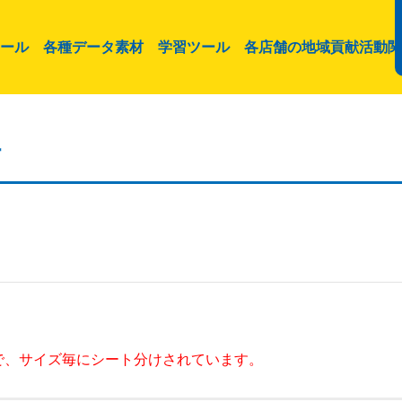
ール
各種データ素材
学習ツール
各店舗の地域貢献活動関
材
式で、サイズ毎にシート分けされています。