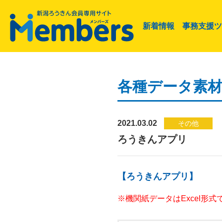
新着情報
事務支援ツ
各種データ素
2021.03.02
その他
ろうきんアプリ
【ろうきんアプリ】
※機関紙データはExcel形