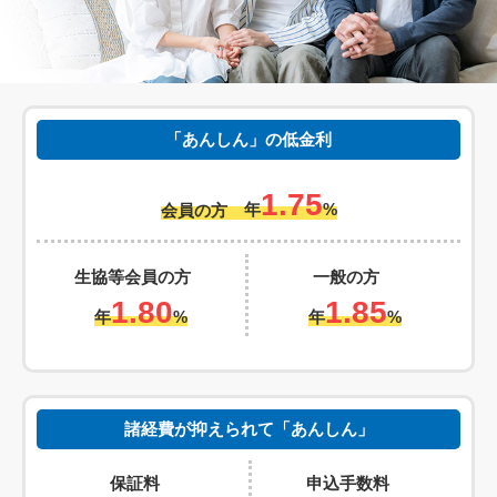
「あんしん」の低金利
1.75
年
%
会員の方
生協等会員の方
一般の方
1.80
1.85
年
%
年
%
諸経費が抑えられて「あんしん」
保証料
申込手数料