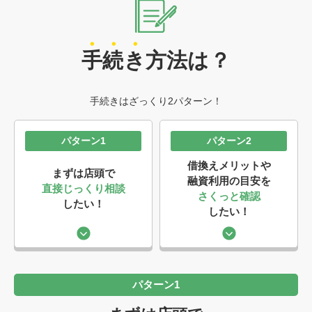
手
続
き
方法は？
手続きはざっくり2パターン！
パターン1
パターン2
借換えメリットや
まずは店頭で
融資利用の目安を
直接じっくり相談
さくっと確認
したい！
したい！
パターン1