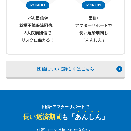
POINT03
POINT04
がん団信や
団信+
就業不能保障団信、
アフターサポートで
3大疾病団信で
長い返済期間も
リスクに備える！
「あんしん」
団信について詳しくはこちら
団信+アフターサポートで
長い返済期間
も「
あ
ん
し
ん
」
住宅ローンは長いお付き合い。