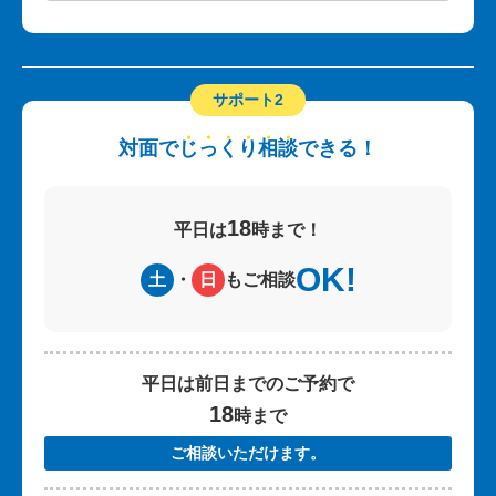
サポート2
対面で
じ
っ
く
り
相
談
できる！
18
平日は
時まで！
OK!
土
日
・
もご相談
平日は前日までのご予約で
18
時まで
ご相談いただけます。