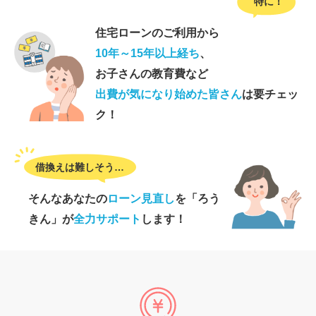
特に！
住宅ローンのご利用から
10年～15年以上経ち
、
お子さんの教育費など
出費が気になり始めた皆さん
は
要チェッ
ク！
借換えは難しそう…
そんなあなたの
ローン見直し
を「ろう
きん」が
全力サポート
します！