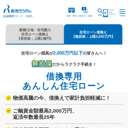
インター
ネット
バンキング
検索
menu
金融機関コード：2965
店舗・ATM
お問合
せ
・
ご相談
新築/土地・住宅購入
住宅ローン借換え
住宅ローン借換え
【無担保：上限2,000万円】
【有担保：上限1億円】
2,000万円以下
住宅ローン残高が
の皆さんへ！
だからラクラク手続き！
借換専用
あんしん住宅ローン
物価高騰の今、借換えで家計負担軽減に！
ご融資金額最高2,000万円、
返済年数最長25年