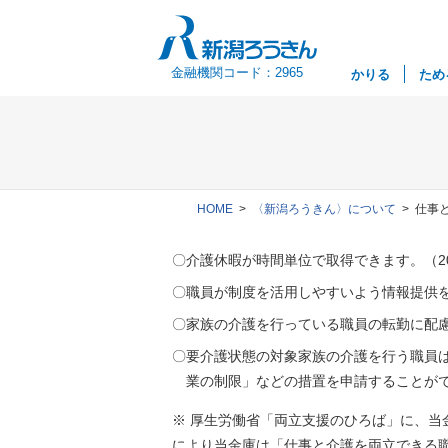
金融機関コード：2965
かりる
ため
HOME
〈新潟ろうきん〉について
仕事
〇介護休暇が時間単位で取得できます。（20
〇職員が制度を活用しやすいよう情報提供
〇家族の介護を行っている職員の転勤に配
〇要介護状態の対象家族の介護を行う職員
業の制限」などの措置を申請することが
※ 厚生労働省「両立支援のひろば」に、当
により当金庫は「仕事と介護を両立できる