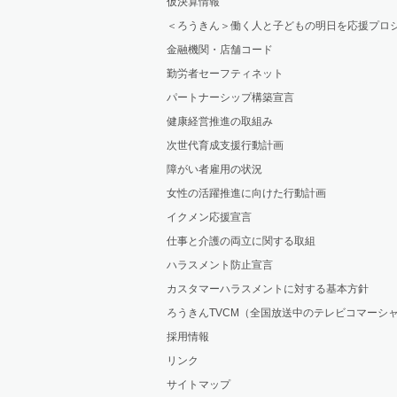
仮決算情報
＜ろうきん＞働く人と子どもの明日を応援プロ
金融機関・店舗コード
勤労者セーフティネット
パートナーシップ構築宣言
健康経営推進の取組み
次世代育成支援行動計画
障がい者雇用の状況
女性の活躍推進に向けた行動計画
イクメン応援宣言
仕事と介護の両立に関する取組
ハラスメント防止宣言
カスタマーハラスメントに対する基本方針
ろうきんTVCM（全国放送中のテレビコマーシ
採用情報
リンク
サイトマップ