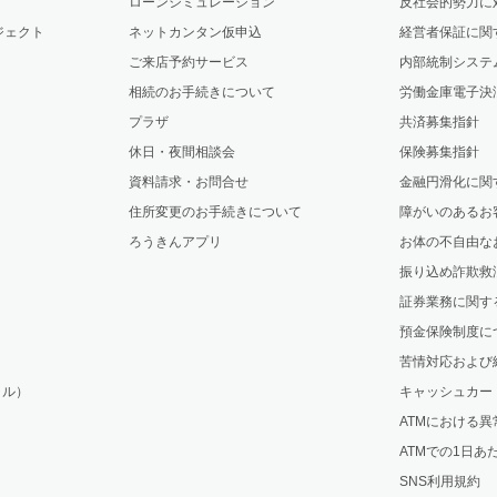
ローンシミュレーション
反社会的勢力に
ジェクト
ネットカンタン仮申込
経営者保証に関
ご来店予約サービス
内部統制システ
相続のお手続きについて
労働金庫電子決
プラザ
共済募集指針
休日・夜間相談会
保険募集指針
資料請求・お問合せ
金融円滑化に関
住所変更のお手続きについて
障がいのあるお
ろうきんアプリ
お体の不自由な
振り込め詐欺救
証券業務に関す
預金保険制度に
苦情対応および
ャル）
キャッシュカー
ATMにおける
ATMでの1日
SNS利用規約