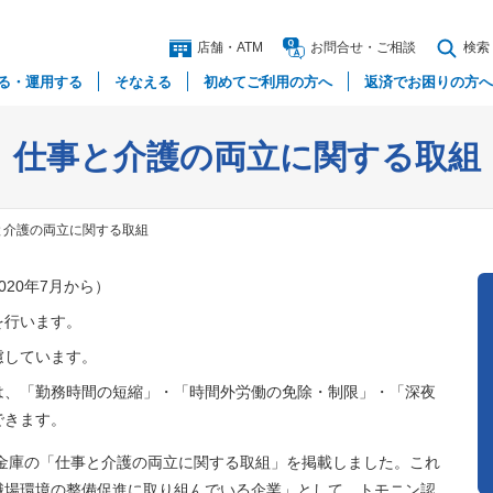
店舗・ATM
お問合
せ
・
ご相談
検索
る
・
運用する
そなえる
初めてご利用の方へ
返済でお困りの方へ
仕事と介護の両立に関する取組
と介護の両立に関する取組
20年7月から）
を行います。
慮しています。
は、「勤務時間の短縮」・「時間外労働の免除・制限」・「深夜
できます。
金庫の「仕事と介護の両立に関する取組」を掲載しました。これ
職場環境の整備促進に取り組んでいる企業」として、トモニン認