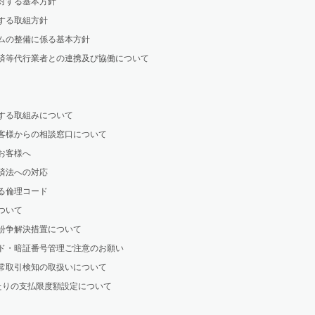
対する基本方針
する取組方針
ムの整備に係る基本方針
済等代行業者との連携及び協働について
する取組みについて
客様からの相談窓口について
お客様へ
済法への対応
る倫理コード
ついて
紛争解決措置について
ド・暗証番号管理ご注意のお願い
異常取引検知の取扱いについて
あたりの支払限度額設定について