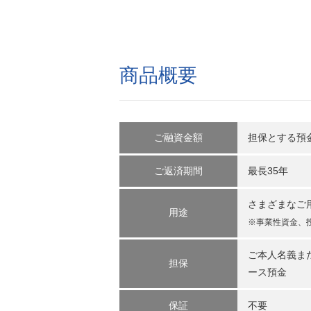
商品概要
ご融資金額
担保とする預
ご返済期間
最長35年
さまざまなご
用途
※事業性資金、
ご本人名義ま
担保
ース預金
保証
不要