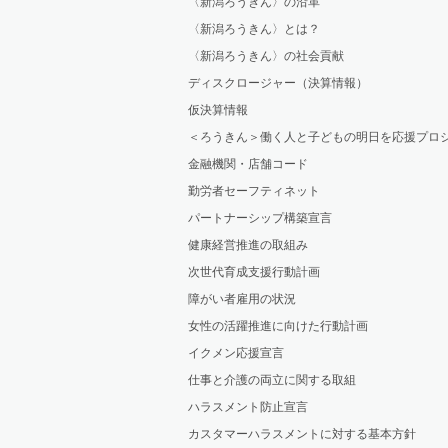
〈新潟ろうきん〉の沿革
〈新潟ろうきん〉とは？
〈新潟ろうきん〉の社会貢献
ディスクロージャー（決算情報）
仮決算情報
＜ろうきん＞働く人と子どもの明日を応援プロ
金融機関・店舗コード
勤労者セーフティネット
パートナーシップ構築宣言
健康経営推進の取組み
次世代育成支援行動計画
障がい者雇用の状況
女性の活躍推進に向けた行動計画
イクメン応援宣言
仕事と介護の両立に関する取組
ハラスメント防止宣言
カスタマーハラスメントに対する基本方針