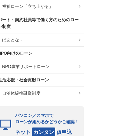
福祉ローン「立ち上がる」
パート・契約社員等で働く方のためのロー
ン制度
ぱあとな～
NPO向けのローン
NPO事業サポートローン
生活応援・社会貢献ローン
自治体提携融資制度
パソコン／スマホで
ローンが組めるかどうかご確認！
ネット
カンタン
仮申込