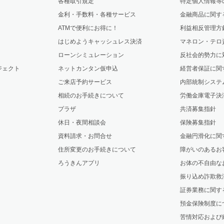
各種取引規定
特定個人情報等
金利・手数料・各種サービス
金融商品に関す
ATMで便利にお得に！
利益相反管理方
はじめようキャッシュレス決済
マネロン・テロ
ローンシミュレーション
反社会的勢力に
ジェクト
ネットカンタン仮申込
経営者保証に関
ご来店予約サービス
内部統制システ
相続のお手続きについて
労働金庫電子決
プラザ
共済募集指針
休日・夜間相談会
保険募集指針
資料請求・お問合せ
金融円滑化に関
住所変更のお手続きについて
障がいのあるお
ろうきんアプリ
お体の不自由な
振り込め詐欺救
証券業務に関す
預金保険制度に
苦情対応および