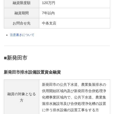
融資限度額
120万円
融資期間
7年以内
お問合せ先
中条支店
注意書きについて
■新発田市
新発田市排水設備設置資金融資
新発田市の公共下水道、農業集落排水の
供用開始区域内及び新発田市合併処理浄
融資の対象となる
化槽事業区域内で、公共下水道、農業集
方
落排水施設等及び合併処理浄化槽の設置
に伴う排水設備の設置工事をする方