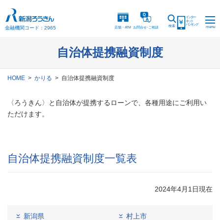
インター
ネット
バンキング
検索
menu
金融機関コード：2965
店舗・ATM
お問合
せ
・
ご相談
自治体提携融資制度
HOME
かりる
自治体提携融資制度
〈ろうきん〉と自治体が提携するローンで、各種用途にご利用い
ただけます。
自治体提携融資制度一覧表
2024年4月1日現在
新潟県
村上市