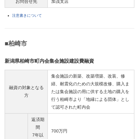
お問合せ先
加茂支店
注意書きについて
■柏崎市
新潟県柏崎市町内会集会施設建設費融資
集会施設の新築、改築増築、改装、修
繕、耐震化のための大規模改修、購入ま
融資の対象となる
たは集会施設の用に供する土地の購入を
方
行う柏崎市より「地縁による団体」とし
て認可された町内会
返済期
間
700万円
7年以