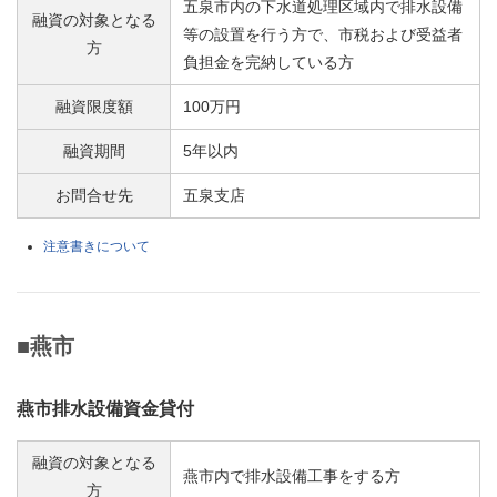
五泉市内の下水道処理区域内で排水設備
融資の対象となる
等の設置を行う方で、市税および受益者
方
負担金を完納している方
融資限度額
100万円
融資期間
5年以内
お問合せ先
五泉支店
注意書きについて
■燕市
燕市排水設備資金貸付
融資の対象となる
燕市内で排水設備工事をする方
方