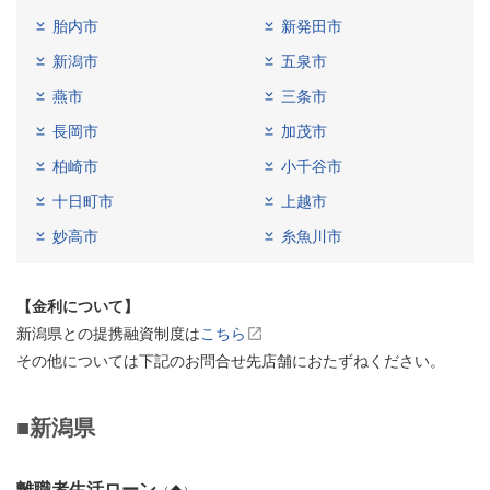
胎内市
新発田市
新潟市
五泉市
燕市
三条市
長岡市
加茂市
柏崎市
小千谷市
十日町市
上越市
妙高市
糸魚川市
【金利について】
新潟県との提携融資制度は
こちら
その他については下記のお問合せ先店舗におたずねください。
■新潟県
離職者生活ローン