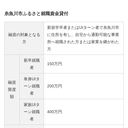
糸魚川市ふるさと就職資金貸付
新規学卒者またはUIターン者で糸魚川市
融資の対象となる
に住所を有し、自宅から通勤可能な事業
方
所へ就職された方または家業を継がれた
方
新卒就職
150万円
者
単身UIタ
融資
ーン就職
200万円
限度
者
額
家族UIタ
ーン就職
400万円
者