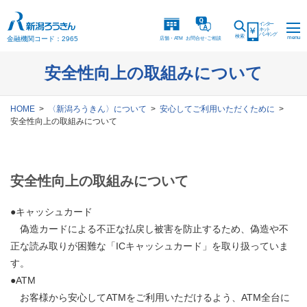
インター
ネット
バンキング
検索
menu
金融機関コード：2965
店舗・ATM
お問合
せ
・
ご相談
安全性向上の取組みについて
HOME
〈新潟ろうきん〉について
安心してご利用いただくために
安全性向上の取組みについて
安全性向上の取組みについて
●キャッシュカード
偽造カードによる不正な払戻し被害を防止するため、偽造や不
正な読み取りが困難な「ICキャッシュカード」を取り扱っていま
す。
●ATM
お客様から安心してATMをご利用いただけるよう、ATM全台に